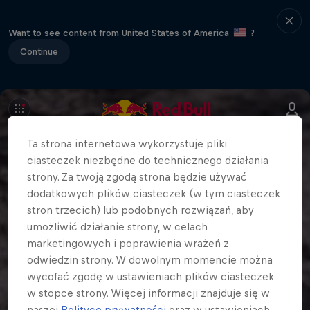
Want to see content from United States of America
?
Continue
Ta strona internetowa wykorzystuje pliki
ciasteczek niezbędne do technicznego działania
strony. Za twoją zgodą strona będzie używać
dodatkowych plików ciasteczek (w tym ciasteczek
stron trzecich) lub podobnych rozwiązań, aby
umożliwić działanie strony, w celach
marketingowych i poprawienia wrażeń z
odwiedzin strony. W dowolnym momencie można
wycofać zgodę w ustawieniach plików ciasteczek
w stopce strony. Więcej informacji znajduje się w
naszej
Polityce prywatności
oraz w ustawieniach