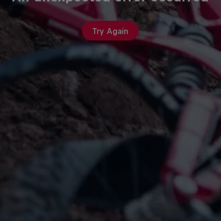
Try Again