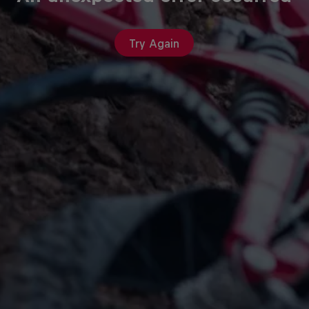
Try Again