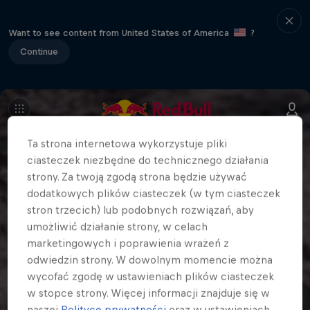
Want to see content from United States of America
?
Continue
Ta strona internetowa wykorzystuje pliki
ciasteczek niezbędne do technicznego działania
strony. Za twoją zgodą strona będzie używać
dodatkowych plików ciasteczek (w tym ciasteczek
stron trzecich) lub podobnych rozwiązań, aby
umożliwić działanie strony, w celach
marketingowych i poprawienia wrażeń z
odwiedzin strony. W dowolnym momencie można
wycofać zgodę w ustawieniach plików ciasteczek
w stopce strony. Więcej informacji znajduje się w
naszej
Polityce prywatności
oraz w ustawieniach