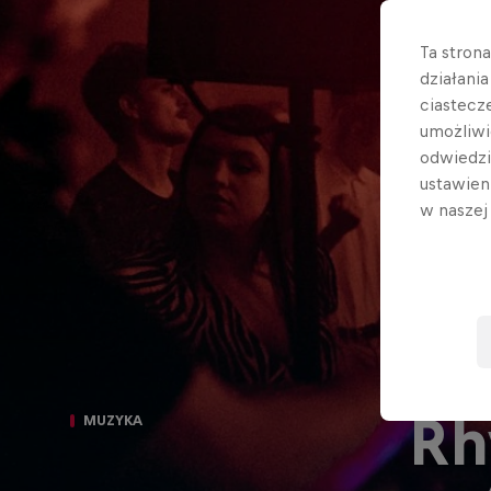
Ta stron
działani
ciastecz
umożliwi
odwiedz
ustawien
w nasze
Rh
MUZYKA