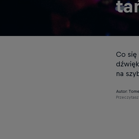
ta
Co się
dźwięk
na szy
Autor: Tom
Przeczytasz