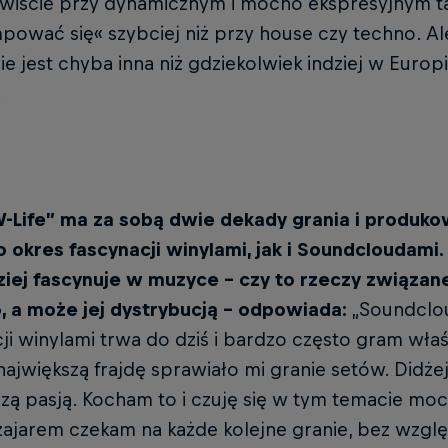
ywiście przy dynamicznym i mocno ekspresyjnym 
ować się« szybciej niż przy house czy techno. A
ie jest chyba inna niż gdziekolwiek indziej w Euro
.
W-Life” ma za sobą dwie dekady grania i produko
 okres fascynacji winylami, jak i Soundcloudami. 
ziej fascynuje w muzyce – czy to rzeczy związane
, a może jej dystrybucją – odpowiada:
„Soundcloud
ji winylami trwa do dziś i bardzo często gram właś
ajwiększą frajdę sprawiało mi granie setów. Didże
szą pasją. Kocham to i czuję się w tym temacie mo
jarem czekam na każde kolejne granie, bez względu