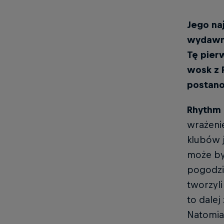
Jego naj
wydawni
Tę pier
wosk z P
postano
Rhythm
wrażenie
klubów 
może być
pogodzić
tworzyli
to dalej
Natomias