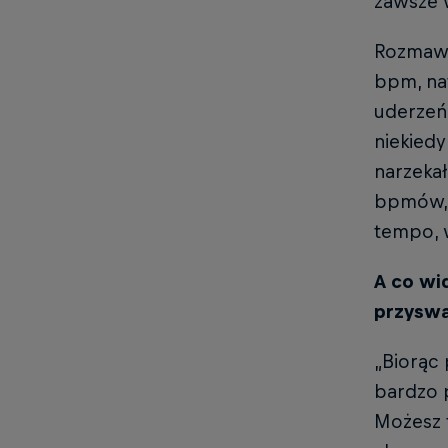
zawsze w
Rozmawia
bpm, nat
uderzeń
niekiedy
narzeka
bpmów, 
tempo, w
A co wi
przyswaj
„Biorąc 
bardzo 
Możesz 