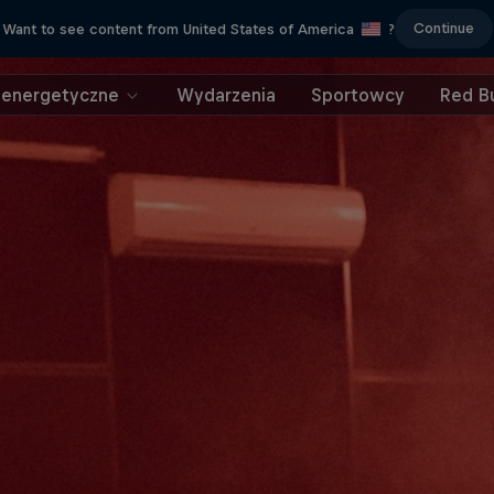
Continue
Want to see content from United States of America
?
 energetyczne
Wydarzenia
Sportowcy
Red Bu