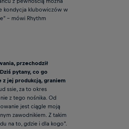
tańcu z pewnością można
le kondycja klubowiczów w
pie” – mówi Rhythm
wania, przechodził
Dziś pytany, co go
 z jej produkcją, graniem
 ssie, za to okres
nie z tego nośnika. Od
jowanie jest ciągle moją
cnym zawodnikiem. Z takim
 na to, gdzie i dla kogo”.