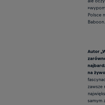
ale ocz
»wypomp
Polsce n
Baboon
Autor „
zarówno
najbard
na żywo
fascynac
zawsze n
najwięk
samym za