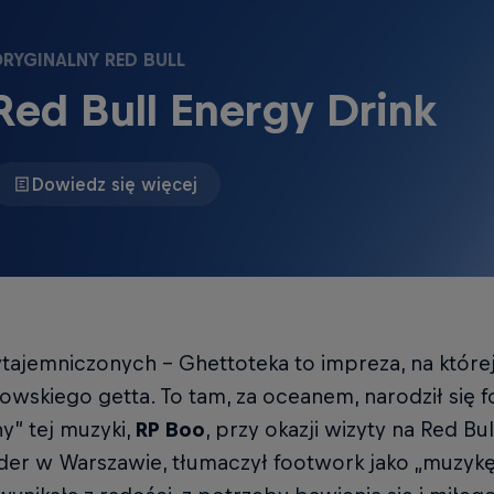
RYGINALNY RED BULL
Red Bull Energy Drink
Dowiedz się więcej
tajemniczonych – Ghettoteka to impreza, na której
owskiego getta. To tam, za oceanem, narodził się f
y” tej muzyki,
RP Boo
, przy okazji wizyty na Red B
er w Warszawie, tłumaczył footwork jako „muzykę