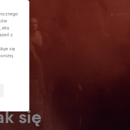
hnicznego
ików
, aby
ażeń z
duje się
oniżej.
k się