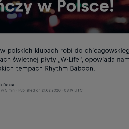
ńczy w Polsce!
 w polskich klubach robi do chicagowskie
ach świetnej płyty „W-Life”, opowiada na
bkich tempach Rhythm Baboon.
ek Doksa
 w 5 min
Published on
21.02.2020 · 08:19 UTC