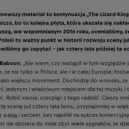
nowszy materiał to kontynuacja „The Lizard King”
czo, bo to kolejna płyta, która ukazała się nak
wszą, we wspomnianym 2016 roku, ocenialiśmy, ż
olski to ważny punkt w historii rozwoju sceny juk
wiliśmy go zapytać – jak cztery lata później ta 
 Baboon:
„Nie wiem, czy nastąpił w tym względzie 
, że nie tylko w Polsce, ale i w całej Europie, footw
jako większy movement. Dochodzę do wniosku, że
 jedynym i właściwym miejscem dla tej muzyki, i t
. Robić swoje, czerpiąc z tego radość. Cieszy mnie 
 tę scenę już cztery lata temu, przynajmniej w wię
 z pasją i sercem, bez napinki na sukces komercyjny. 
t nie dociera do mnie zbyt wiele sygnałów, że dzi