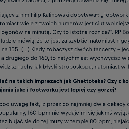
ynikała z radości, z potrzeby bawienia się i miłeg
jący z nim Filip Kalinowski dopytywał: „Footwork 
omiast wiele z twoich numerów jest ciut wolniejs
 bębnów na minutę. Czy to istotna różnica?”. RP B
 ludzie mówią, że to jest za szybkie, natomiast nigd
ł na 155. (…) Kiedy zobaczysz dwóch tancerzy – j
a drugiego do 160, to natychmiast wychwycisz wie
idzisz ruchy jak błyski stroboskopu, natomiast w 
dać na takich imprezach jak Ghettoteka? Czy z ko
ania juke i footworku jest lepiej czy gorzej?
pod uwagę fakt, iż przez co najmniej dwie dekady
popularny, 160 bpm nie wydaje mi się jakimś wyj
też bujać się do tej muzy w tempie 80 bpm, niejak