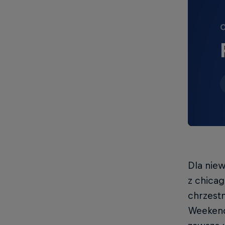
O
Dla niew
z chicag
chrzestn
Weekend