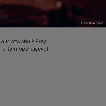
© Karol Stańczak
go footworku? Przy
m o tym operujących