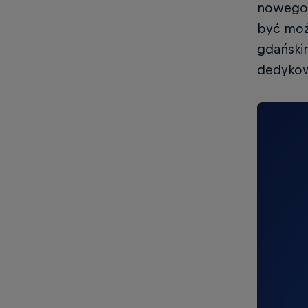
nowego. 
być moż
gdański
dedykow