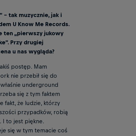
 – tak muzycznie, jak i
ładem U Know Me Records.
e ten „pierwszy jukowy
e”. Przy drugiej
scena u nas wygląda?
jakiś postęp. Mam
ork nie przebił się do
 właśnie underground
rzeba się z tym faktem
fakt, że ludzie, którzy
kszości przypadków, robią
I to jest piękne.
eje się w tym temacie coś