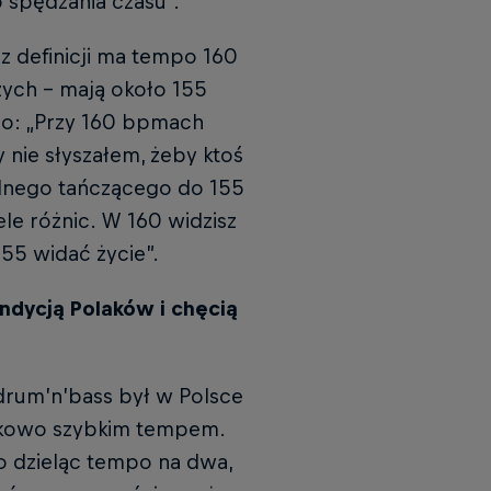
o spędzania czasu”.
z definicji ma tempo 160
zych – mają około 155
oo: „Przy 160 bpmach
y nie słyszałem, żeby ktoś
ednego tańczącego do 155
le różnic. W 160 widzisz
155 widać życie”.
ndycją Polaków i chęcią
 drum’n’bass był w Polsce
ątkowo szybkim tempem.
o dzieląc tempo na dwa,