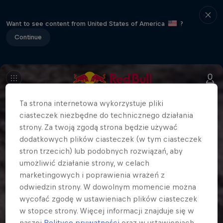
Want to see content from United States of America
?
Continue
Ta strona internetowa wykorzystuje pliki
ciasteczek niezbędne do technicznego działania
strony. Za twoją zgodą strona będzie używać
dodatkowych plików ciasteczek (w tym ciasteczek
stron trzecich) lub podobnych rozwiązań, aby
umożliwić działanie strony, w celach
marketingowych i poprawienia wrażeń z
odwiedzin strony. W dowolnym momencie można
wycofać zgodę w ustawieniach plików ciasteczek
w stopce strony. Więcej informacji znajduje się w
naszej
Polityce prywatności
oraz w ustawieniach