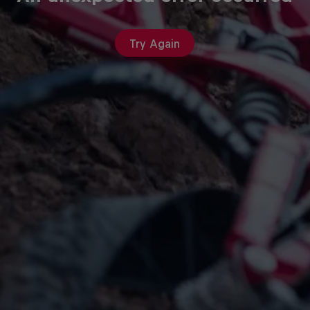
Try Again