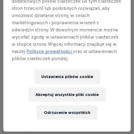
dodatkowych plików ciasteczek (w tym ciasteczek
stron trzecich) lub podobnych rozwiązań, aby
Dowiedz się więcej
umożliwić działanie strony, w celach
marketingowych i poprawienia wrażeń z
Rajd Dakar 2024
odwiedzin strony. W dowolnym momencie można
5 – 19 stycznia 2024
wycofać zgodę w ustawieniach plików ciasteczek
w stopce strony. Więcej informacji znajduje się w
naszej
Polityce prywatności
oraz w ustawieniach
plików ciasteczek poniżej.
Mimo 35 lat na karku
Sam Sunderland
wydawał się
być ciągle w szczycie swojej kariery, gotowy do
walki o kolejne wielkie sukcesy. Najlepszy zawodnik
Ustawienia plików cookie
zespołu
GasGas Factory Racing
postanowił jednak
podjąć z pewnością niełatwą decyzję i usunąć się
Akceptuj wszystkie pliki cookie
w cień wyścigów motocyklowych.
Po 12 latach spędzonych na pustynii,
dwóch
Odrzucenie wszystkich
zwycięstwach w Rajdzie Dakar
(2017 i 2022) oraz
dwóch tytułach w Mistrzostwach Świata (2019 i