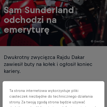
Sam Sunderland
odchodzi na
emeryturę
© GasGas
Dwukrotny zwycięzca Rajdu Dakar
zawiesił buty na kołek i ogłosił koniec
kariery.
Autor: ED
Przeczytasz w 1 min
Published on
14.08.2024 · 10:02 UTC
Ta strona internetowa wykorzystuje pliki
ciasteczek niezbędne do technicznego działania
strony. Za twoją zgodą strona będzie używać