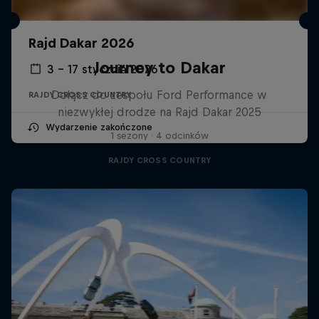
Rajd Dakar 2026
Journey to Dakar
3 – 17 stycznia 2026
Dołącz do zespołu Ford Performance w
RAJDY CROSS COUNTRY
niezwykłej drodze na Rajd Dakar 2025
Wydarzenie zakończone
1 sezony · 4 odcinków
RAJDY CROSS COUNTRY