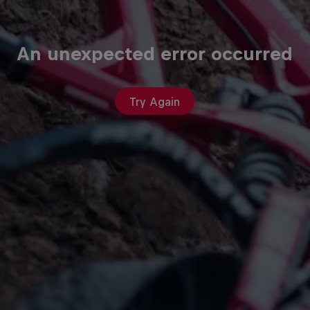
An unexpected error occurred
Try Again