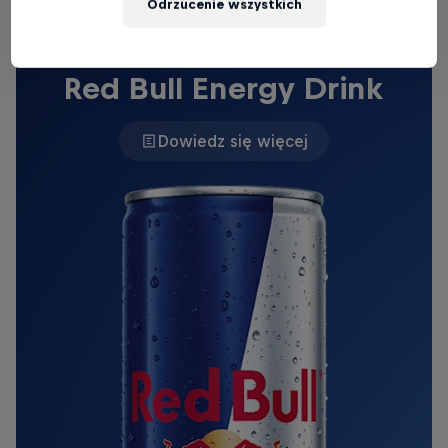
Odrzucenie wszystkich
ORYGINALNY RED BULL
Red Bull Energy Drink
Dowiedz się więcej