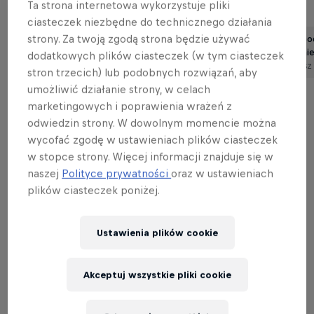
Ta strona internetowa wykorzystuje pliki
Zobacz również:
ciasteczek niezbędne do technicznego działania
strony. Za twoją zgodą strona będzie używać
3 deskorolkowców, którzy
Krzysiek Go
jeżdżą pomimo ogromnych …
swoim filmi
dodatkowych plików ciasteczek (w tym ciasteczek
Przeczytasz w 1 min
Przeczytasz
stron trzecich) lub podobnych rozwiązań, aby
umożliwić działanie strony, w celach
marketingowych i poprawienia wrażeń z
odwiedzin strony. W dowolnym momencie można
wycofać zgodę w ustawieniach plików ciasteczek
Skąd pomysł na robienie kickflipa dosłownie
w stopce strony. Więcej informacji znajduje się w
naszej
Polityce prywatności
oraz w ustawieniach
codziennie?
plików ciasteczek poniżej.
Pomysł zaczerpnąłem od Jeremy Wray’a, który
kiedyś wrzucił coś podobnego u siebie na Insta.
Ustawienia plików cookie
Stwierdziłem, że to kozacki pomysł, przez który
będę codziennie na desce nie ważne, co by się
Akceptuj wszystkie pliki cookie
działo.