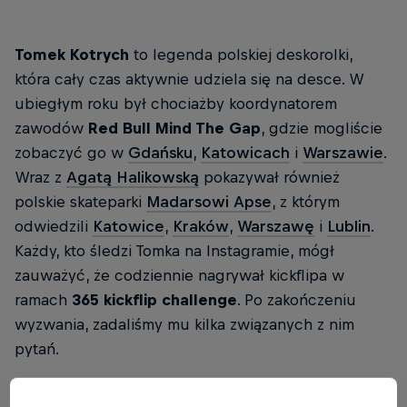
Tomek Kotrych
to legenda polskiej deskorolki,
która cały czas aktywnie udziela się na desce. W
ubiegłym roku był chociażby koordynatorem
zawodów
Red Bull Mind The Gap
, gdzie mogliście
zobaczyć go w
Gdańsku
,
Katowicach
i
Warszawie
.
Wraz z
Agatą Halikowską
pokazywał również
polskie skateparki
Madarsowi Apse
, z którym
odwiedzili
Katowice
,
Kraków
,
Warszawę
i
Lublin
.
Każdy, kto śledzi Tomka na Instagramie, mógł
zauważyć, że codziennie nagrywał kickflipa w
ramach
365 kickflip challenge
. Po zakończeniu
wyzwania, zadaliśmy mu kilka związanych z nim
pytań.