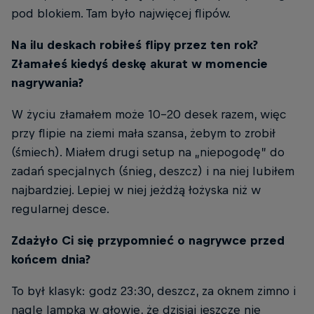
pod blokiem. Tam było najwięcej flipów.
Na ilu deskach robiłeś flipy przez ten rok?
Złamałeś kiedyś deskę akurat w momencie
nagrywania?
W życiu złamałem może 10-20 desek razem, więc
przy flipie na ziemi mała szansa, żebym to zrobił
(śmiech). Miałem drugi setup na „niepogodę” do
zadań specjalnych (śnieg, deszcz) i na niej lubiłem
najbardziej. Lepiej w niej jeżdżą łożyska niż w
regularnej desce.
Zdażyło Ci się przypomnieć o nagrywce przed
końcem dnia?
To był klasyk: godz 23:30, deszcz, za oknem zimno i
nagle lampka w głowie, że dzisiaj jeszcze nie