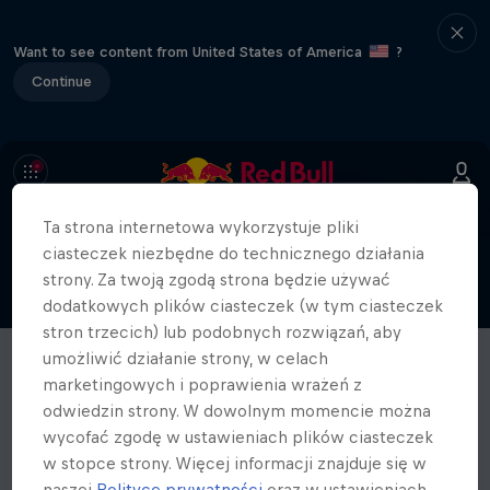
Want to see content from United States of America
?
Continue
Ta strona internetowa wykorzystuje pliki
ciasteczek niezbędne do technicznego działania
strony. Za twoją zgodą strona będzie używać
dodatkowych plików ciasteczek (w tym ciasteczek
stron trzecich) lub podobnych rozwiązań, aby
umożliwić działanie strony, w celach
marketingowych i poprawienia wrażeń z
odwiedzin strony. W dowolnym momencie można
wycofać zgodę w ustawieniach plików ciasteczek
w stopce strony. Więcej informacji znajduje się w
naszej
Polityce prywatności
oraz w ustawieniach