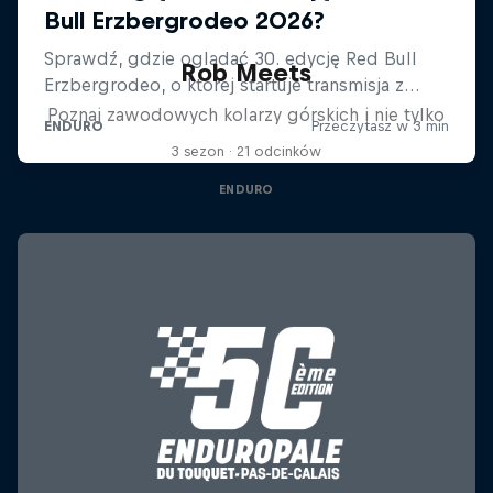
Rob Meets
Poznaj zawodowych kolarzy górskich i nie tylko
3 sezon · 21 odcinków
ENDURO