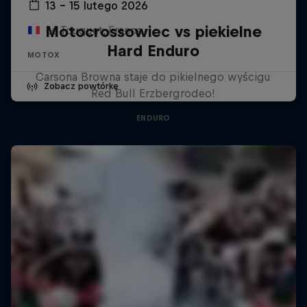
13 – 15 lutego 2026
Motocrossowiec vs piekielne
Le Touquet, France
Hard Enduro
MOTOX
Carsona Browna staje do pikielnego wyścigu
Zobacz powtórkę
Red Bull Erzbergrodeo!
ENDURO