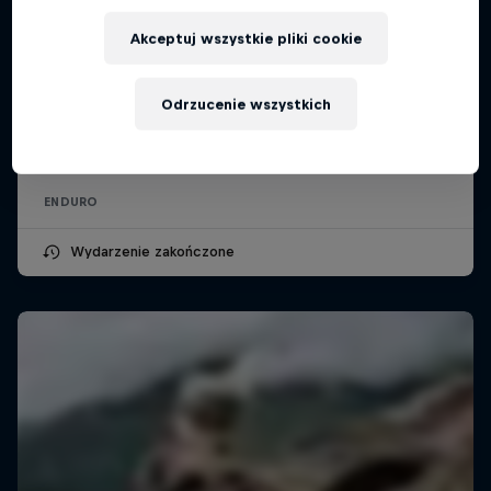
Akceptuj wszystkie pliki cookie
Red Bull Romaniacs 2026
Odrzucenie wszystkich
28 lipca – 1 sierpnia 2026
Sybin, Rumunia
ENDURO
Wydarzenie zakończone