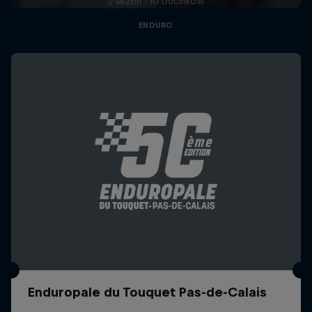
2 sezon · 10 odcinków
ENDURO
Enduropale du Touquet Pas-de-Calais