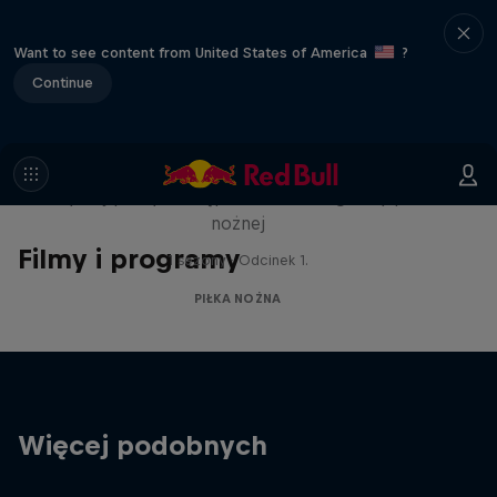
Want to see content from United States of America
?
Continue
Neymar Jr. Full Access
Uzyskaj pełny dostęp do świata legendy piłki
nożnej
Filmy i programy
1 sezony · Odcinek 1.
PIŁKA NOŻNA
Więcej podobnych