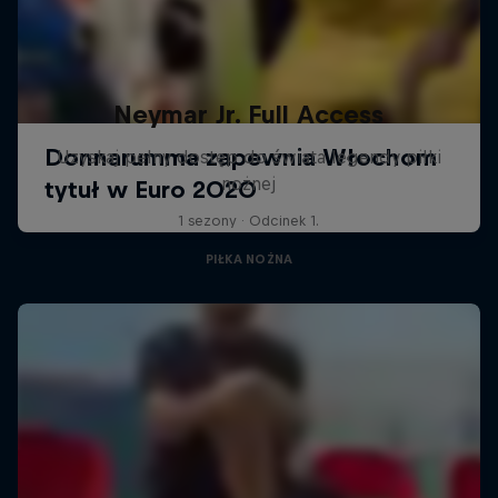
Neymar Jr. Full Access
Uzyskaj pełny dostęp do świata legendy piłki
nożnej
1 sezony · Odcinek 1.
PIŁKA NOŻNA