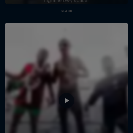
highline'owy spacer
SLACK