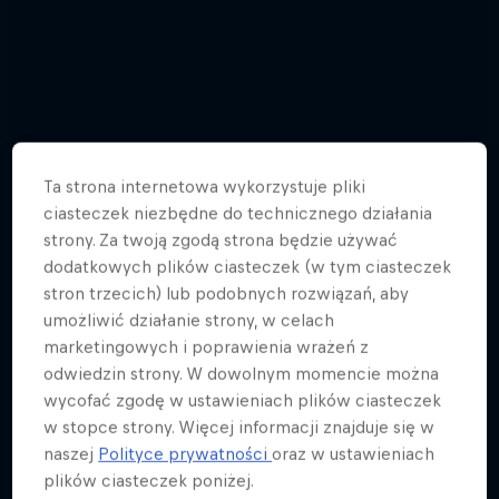
Ta strona internetowa wykorzystuje pliki
ciasteczek niezbędne do technicznego działania
strony. Za twoją zgodą strona będzie używać
dodatkowych plików ciasteczek (w tym ciasteczek
stron trzecich) lub podobnych rozwiązań, aby
umożliwić działanie strony, w celach
marketingowych i poprawienia wrażeń z
odwiedzin strony. W dowolnym momencie można
Red Bull Linia Czasu - zobacz zdjęcia z
wycofać zgodę w ustawieniach plików ciasteczek
przejścia Jaana Roose nad Warszawą
w stopce strony. Więcej informacji znajduje się w
naszej
Polityce prywatności
oraz w ustawieniach
28 Zdjęcia
plików ciasteczek poniżej.
SLACK