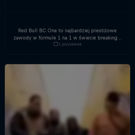
Red Bull BC One to najbardziej prestiżowe
zawody w formule 1 na 1 w świecie breakingu.
1 przystanek
Każdego roku, podczas World Final, najlepsi b-
boys i b-girls walczą o tytuł mistrza świata.