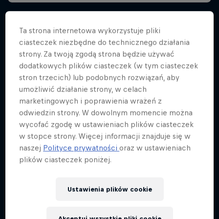
Ta strona internetowa wykorzystuje pliki
ciasteczek niezbędne do technicznego działania
strony. Za twoją zgodą strona będzie używać
dodatkowych plików ciasteczek (w tym ciasteczek
stron trzecich) lub podobnych rozwiązań, aby
umożliwić działanie strony, w celach
marketingowych i poprawienia wrażeń z
odwiedzin strony. W dowolnym momencie można
wycofać zgodę w ustawieniach plików ciasteczek
w stopce strony. Więcej informacji znajduje się w
naszej
Polityce prywatności
oraz w ustawieniach
plików ciasteczek poniżej.
Ustawienia plików cookie
Red Bull BC One All Star Tour Poland
2020: Zobacz, co działo się na trasie
Akceptuj wszystkie pliki cookie