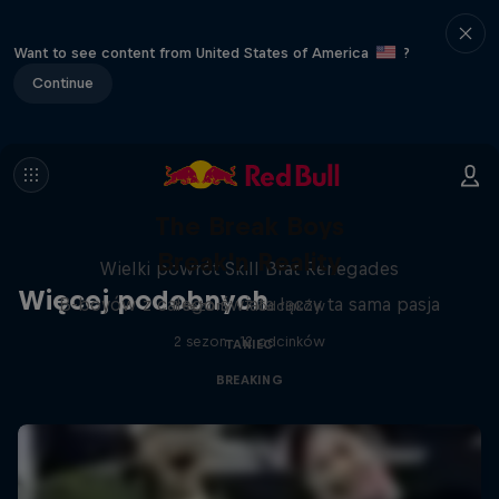
Want to see content from United States of America
?
Continue
The Break Boys
Break'n Reality
Wielki powrót Skill Brat Renegades
Więcej podobnych
B-boyów z całego świata łączy ta sama pasja
1 sezony · 7 odcinków
2 sezon · 12 odcinków
TANIEC
BREAKING