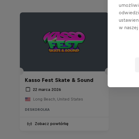
umożliwi
odwiedz
ustawien
w nasze
Kasso Fest Skate & Sound
22 marca 2026
Long Beach, United States
DESKOROLKA
Zobacz powtórkę