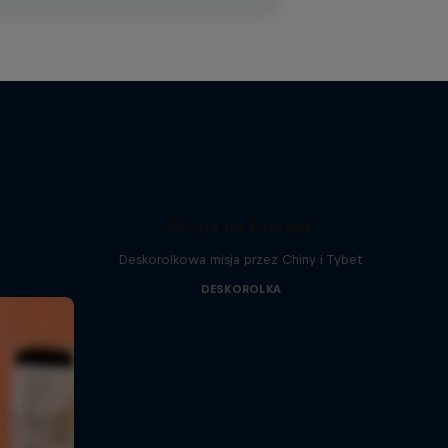
Droga na Everest
Deskorolkowa misja przez Chiny i Tybet
DESKOROLKA