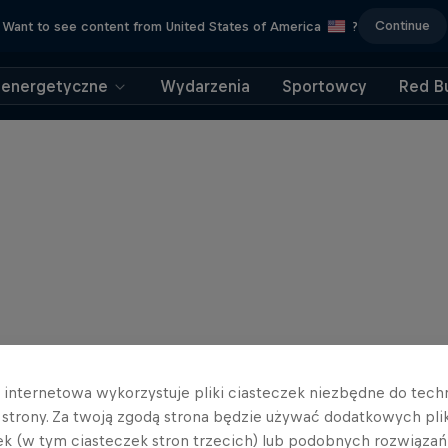
Continue
Want to see content from United States of America
?
 energetyczne
Wydarzenia
Sportowcy
Red Bu
a internetowa wykorzystuje pliki ciasteczek niezbędne do tec
a strony. Za twoją zgodą strona będzie używać dodatkowych pl
ek (w tym ciasteczek stron trzecich) lub podobnych rozwiązań