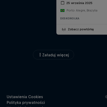
25 września 2025
Porto Alegre, Brazylia
DESKOROLKA
Zobacz powtórkę
Załaduj więcej