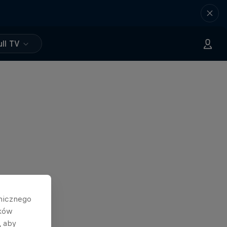
ll TV
hnicznego
ików
, aby