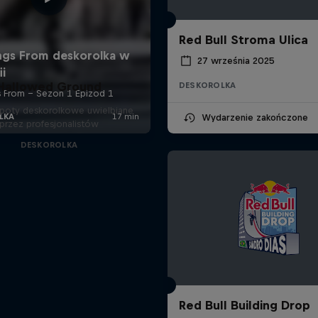
Red Bull Stroma Ulica
27 września 2025
Hallowed Ground
DESKOROLKA
spoty deskorolkowe uwielbiane
Wydarzenie zakończone
przez profesjonalistów
DESKOROLKA
Red Bull Building Drop