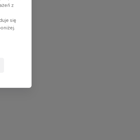
ażeń z
duje się
oniżej.