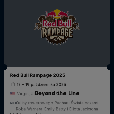
Red Bull Rampage 2025
17 – 19 października 2025
Beyond the Line
Virgin, Utah, United States
Kulisy rowerowego Pucharu Świata oczami
MTB
Roba Warnera, Emily Batty i Eliota Jacksona