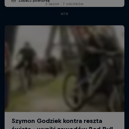
Zobacz powtórkę
2 sezon · 7 odcinków
MTB