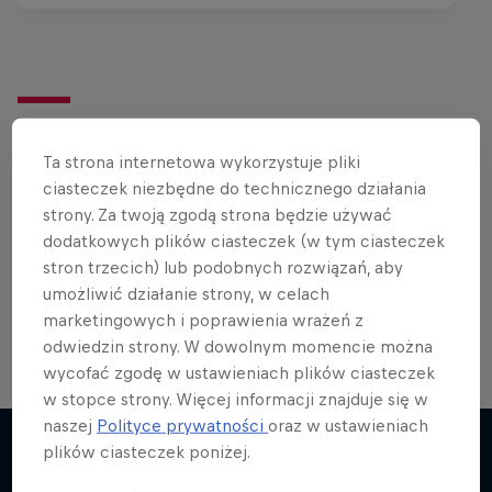
Chcesz więcej?
Ta strona internetowa wykorzystuje pliki
ciasteczek niezbędne do technicznego działania
strony. Za twoją zgodą strona będzie używać
Rowery
dodatkowych plików ciasteczek (w tym ciasteczek
Zobacz najlepsze materiały rowerowe ze świata
stron trzecich) lub podobnych rozwiązań, aby
Red Bulla, sprawdź poradniki, wywiady, filmy oraz
umożliwić działanie strony, w celach
nie …
marketingowych i poprawienia wrażeń z
odwiedzin strony. W dowolnym momencie można
wycofać zgodę w ustawieniach plików ciasteczek
w stopce strony. Więcej informacji znajduje się w
naszej
Polityce prywatności
oraz w ustawieniach
plików ciasteczek poniżej.