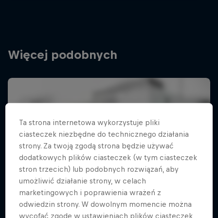
Więcej podobnych
Ta strona internetowa wykorzystuje pliki
ciasteczek niezbędne do technicznego działania
strony. Za twoją zgodą strona będzie używać
dodatkowych plików ciasteczek (w tym ciasteczek
stron trzecich) lub podobnych rozwiązań, aby
umożliwić działanie strony, w celach
marketingowych i poprawienia wrażeń z
odwiedzin strony. W dowolnym momencie można
wycofać zgodę w ustawieniach plików ciasteczek