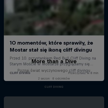
More than a Dive
Poznaj świat wyczynowego cliff divingu
2 sezon · 8 odcinków
CLIFF DIVING