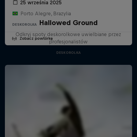
25 września 2025
Porto Alegre, Brazylia
Hallowed Ground
DESKOROLKA
Odkryj spoty deskorolkowe uwielbiane przez
Zobacz powtórkę
profesjonalistów
DESKOROLKA