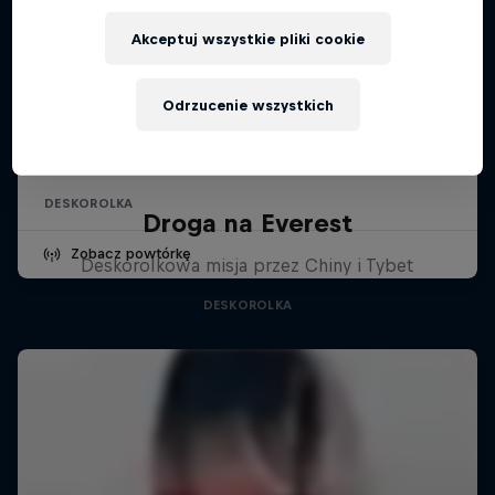
Akceptuj wszystkie pliki cookie
Kasso Fest Skate & Sound
Odrzucenie wszystkich
22 marca 2026
Long Beach, United States
DESKOROLKA
Droga na Everest
Zobacz powtórkę
Deskorolkowa misja przez Chiny i Tybet
DESKOROLKA