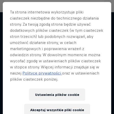
Ta strona internetowa wykorzystuje pliki
Red Bull Racing Road Trips
ciasteczek niezbędne do technicznego działania
strony. Za twoją zgodą strona będzie używać
Zobacz świat z kierowcami F1
dodatkowych plików ciasteczek (w tym ciasteczek
Więcej podobnych
3 sezon · 11 odcinków
stron trzecich) lub podobnych rozwiązań, aby
umożliwić działanie strony, w celach
F1
marketingowych i poprawienia wrażeń z
odwiedzin strony. W dowolnym momencie można
wycofać zgodę w ustawieniach plików ciasteczek
w stopce strony. Więcej informacji znajduje się w
naszej
Polityce prywatności
oraz w ustawieniach
plików ciasteczek poniżej.
Ustawienia plików cookie
Akceptuj wszystkie pliki cookie