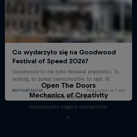
Open The Doors
Mechanics of Creativity
Scuderia AlphaTauri
Niesamowita historia mechaników
F1
F1