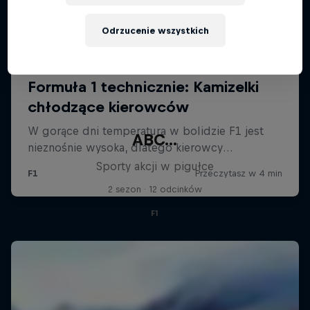
Odrzucenie wszystkich
ABC...
Sporty akcji w pigułce
2 sezon · 12 odcinków
F1