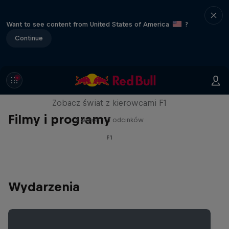
Want to see content from United States of America
?
Continue
Red Bull Racing Road Trips
Zobacz świat z kierowcami F1
Filmy i programy
3 sezon · 11 odcinków
F1
Wydarzenia