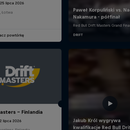
25 lipca 2026
, Łotwa
acz powtórkę
asters - Finlandia
12 lipca 2026
nlinna, Finlandia