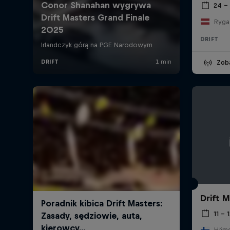
24 – 
Ryga
DRIFT
Zob
Drift M
11 – 
Hämee