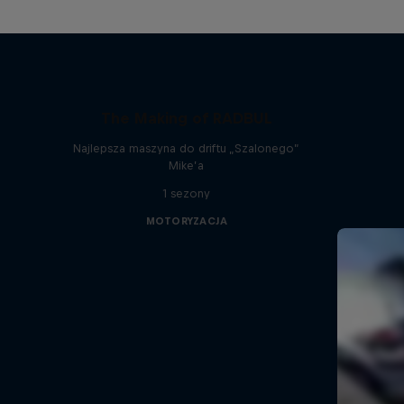
The Making of RADBUL
Najlepsza maszyna do driftu „Szalonego”
Mike’a
1 sezony
MOTORYZACJA