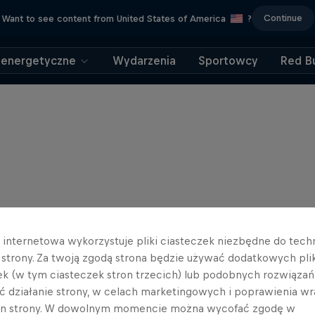
Continue
Want to see content from United States of America
?
 energetyczne
Wydarzenia
Sportowcy
Red Bu
a internetowa wykorzystuje pliki ciasteczek niezbędne do tec
a strony. Za twoją zgodą strona będzie używać dodatkowych pl
ek (w tym ciasteczek stron trzecich) lub podobnych rozwiązań
ć działanie strony, w celach marketingowych i poprawienia wr
in strony. W dowolnym momencie można wycofać zgodę w