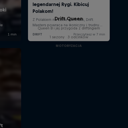
Drift Queen
Queen B i jej przygoda z driftingiem
1 sezony · 3 odcinków
MOTORYZACJA