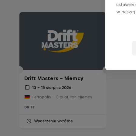
ustawien
w nasze
Drift Masters - Niemcy
13 – 15 sierpnia 2026
Ferropolis – City of Iron, Niemcy
DRIFT
Wydarzenie wkrótce