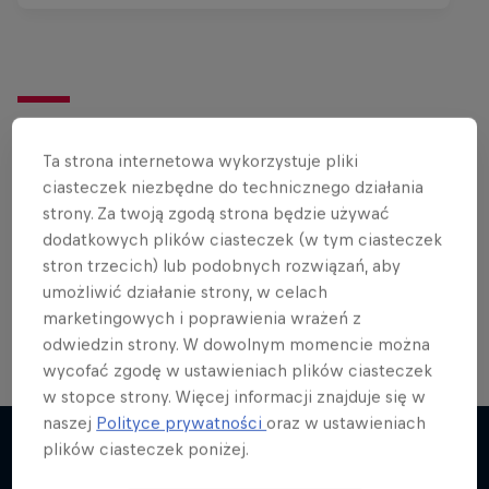
Chcesz więcej?
Ta strona internetowa wykorzystuje pliki
ciasteczek niezbędne do technicznego działania
strony. Za twoją zgodą strona będzie używać
Rowery
dodatkowych plików ciasteczek (w tym ciasteczek
Zobacz najlepsze materiały rowerowe ze świata
stron trzecich) lub podobnych rozwiązań, aby
Red Bulla, sprawdź poradniki, wywiady, filmy oraz
umożliwić działanie strony, w celach
nie …
marketingowych i poprawienia wrażeń z
odwiedzin strony. W dowolnym momencie można
wycofać zgodę w ustawieniach plików ciasteczek
w stopce strony. Więcej informacji znajduje się w
naszej
Polityce prywatności
oraz w ustawieniach
plików ciasteczek poniżej.