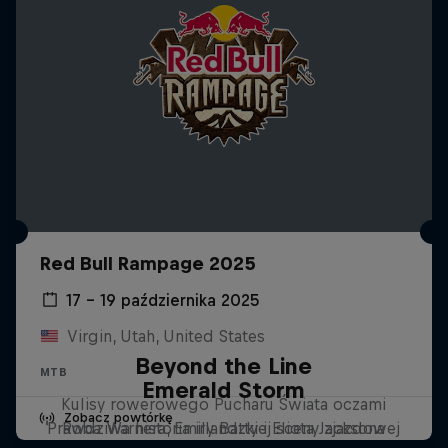
Red Bull Rampage 2025
17 – 19 października 2025
Virgin, Utah, United States
Beyond the Line
MTB
Emerald Storm
Kulisy rowerowego Pucharu Świata oczami
Zobacz powtórkę
Prawdziwa historia irlandzkiej sceny zjazdowej
Roba Warnera, Emily Batty i Eliota Jacksona