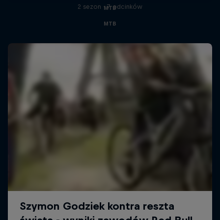
2 sezon · 7 odcinków
MTB
MTB