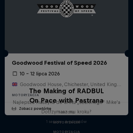
Goodwood Festival of Speed 2026
10 – 12 lipca 2026
Goodwood House, Chichester, United Kingdom
The Making of RADBUL
MOTORYZACJA
On Pace with Pastrana
Najlepsza maszyna do driftu „Szalonego” Mike’a
Zobacz powtórkę
Dotrzymasz mu kroku?
1 sezony
1 sezony · 6 odcinków
MOTORYZACJA
MOTORYZACJA