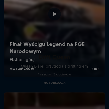
Drift Queen
Queen B i jej przygoda z driftingiem
1 sezony · 3 odcinków
MOTORYZACJA