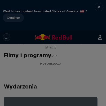
Want to see content from United States of America
?
Continue
The Making of RADBUL
Najlepsza maszyna do driftu „Szalonego”
Mike’a
Filmy i programy
1 sezony
MOTORYZACJA
Wydarzenia