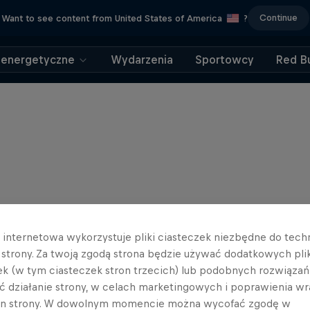
Continue
Want to see content from United States of America
?
 energetyczne
Wydarzenia
Sportowcy
Red Bu
a internetowa wykorzystuje pliki ciasteczek niezbędne do tec
a strony. Za twoją zgodą strona będzie używać dodatkowych pl
ek (w tym ciasteczek stron trzecich) lub podobnych rozwiązań
ć działanie strony, w celach marketingowych i poprawienia wr
in strony. W dowolnym momencie można wycofać zgodę w