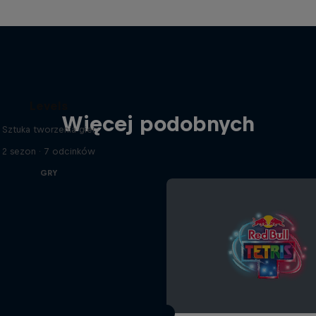
Levels
Więcej podobnych
Sztuka tworzenia gier
2 sezon · 7 odcinków
GRY