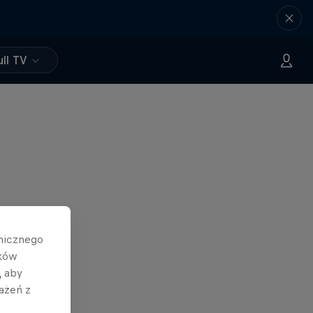
ll TV
hnicznego
ików
, aby
ażeń z