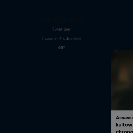
Part of the Game
Świat gier
2 sezon · 4 odcinków
GRY