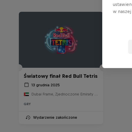
ustawien
w nasze
Światowy finał Red Bull Tetris
13 grudnia 2025
Dubai Frame, Zjednoczone Emiraty Arabskie
GRY
Wydarzenie zakończone