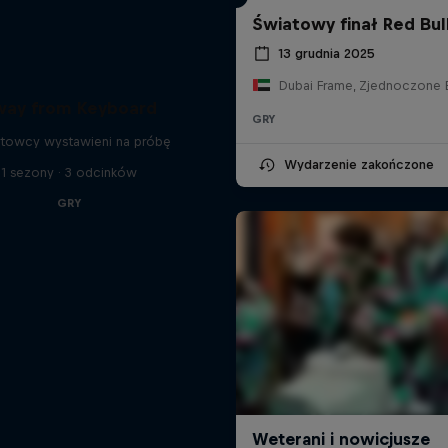
Światowy finał Red Bull
13 grudnia 2025
way from Keyboard
GRY
rtowcy wystawieni na próbę
Wydarzenie zakończone
1 sezony · 3 odcinków
GRY