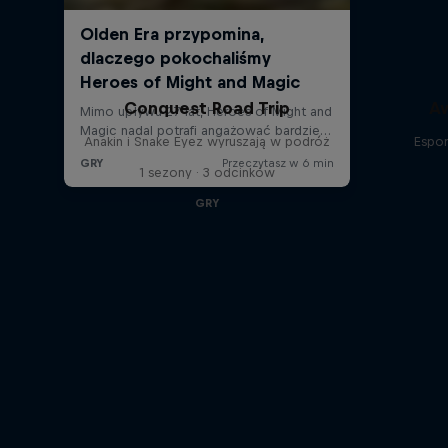
Conquest Road Trip
A
Anakin i Snake Eyez wyruszają w podróż
Espo
1 sezony · 3 odcinków
GRY