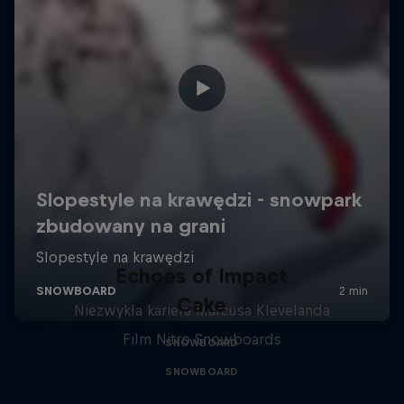
Echoes of Impact
Cake
Niezwykła kariera Marcusa Klevelanda
Film Nitro Snowboards
SNOWBOARD
SNOWBOARD