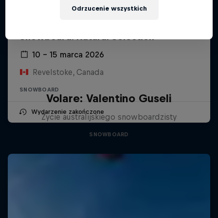
Odrzucenie wszystkich
Snowboard: Natural Selection
10 – 15 marca 2026
Revelstoke, Canada
SNOWBOARD
Volare: Valentino Guseli
Wydarzenie zakończone
Życie australijskiego snowboardzisty
SNOWBOARD