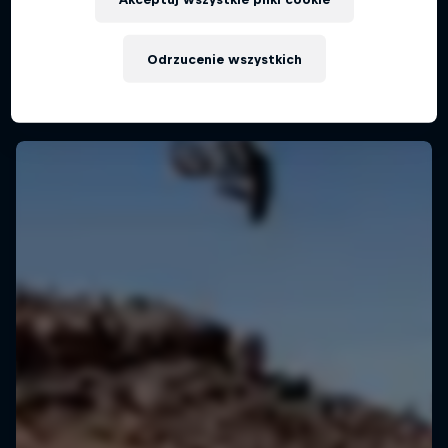
Sporty akcji w pigułce
Odrzucenie wszystkich
2 sezon · 12 odcinków
F1