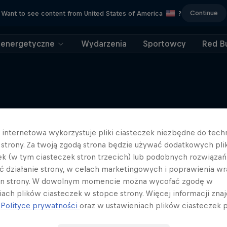
Continue
Want to see content from United States of America
?
 energetyczne
Wydarzenia
Sportowcy
Red Bu
Więcej podobnych
a internetowa wykorzystuje pliki ciasteczek niezbędne do tec
a strony. Za twoją zgodą strona będzie używać dodatkowych pl
ek (w tym ciasteczek stron trzecich) lub podobnych rozwiązań
ć działanie strony, w celach marketingowych i poprawienia wr
in strony. W dowolnym momencie można wycofać zgodę w
iach plików ciasteczek w stopce strony. Więcej informacji znaj
j
Polityce prywatności
oraz w ustawieniach plików ciasteczek p