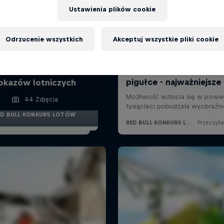
Ustawienia plików cookie
Odrzucenie wszystkich
Akceptuj wszystkie pliki cookie
 Bull Konkurs Lotów:
 zdjęcia z koncertów i
okazów lotniczych
44 Zdjęcia
ED BULL KONKURS LOTÓW