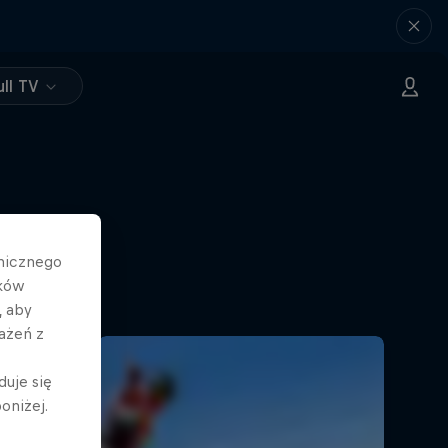
ll TV
hnicznego
ików
, aby
ażeń z
duje się
oniżej.