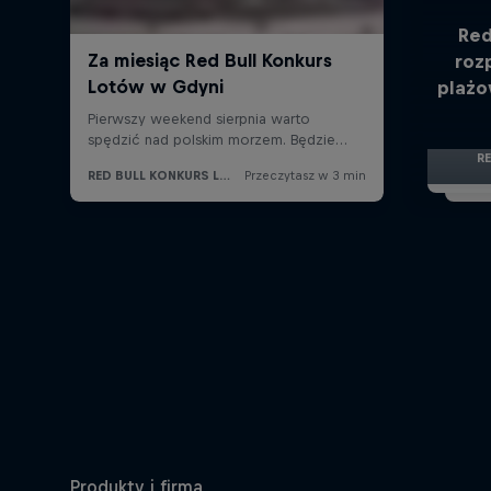
Red
roz
plażo
R