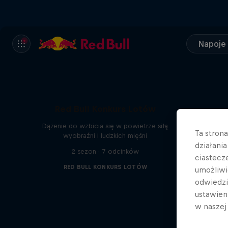
Napoje
Red Bull Konkurs Lotów
Dążenie do wzbicia się w powietrze siłą
Ta stron
wyobraźni i ludzkich mięśni
działani
2 sezon · 7 odcinków
ciastecz
RED BULL KONKURS LOTÓW
umożliwi
odwiedz
ustawien
w nasze