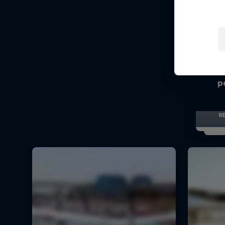
Red
Zobacz
p
R