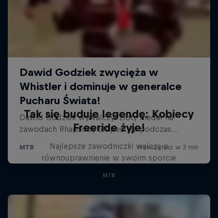
Tak się buduje legendę: Kobiecy
Freeride żyje!
Najlepsze zawodniczki walczą o
równouprawnienie w swoim sporcie
MTB