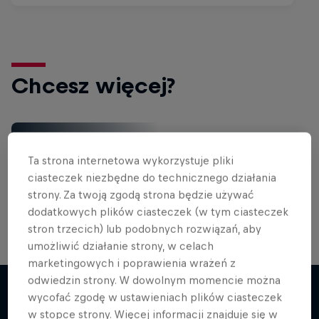
Chcesz więcej?
Rowery
Ta strona internetowa wykorzystuje pliki
Zobacz najlepsze materiały rowerowe ze świata
ciasteczek niezbędne do technicznego działania
Red Bulla, sprawdź poradniki, wywiady, filmy oraz
nie …
strony. Za twoją zgodą strona będzie używać
dodatkowych plików ciasteczek (w tym ciasteczek
stron trzecich) lub podobnych rozwiązań, aby
umożliwić działanie strony, w celach
marketingowych i poprawienia wrażeń z
odwiedzin strony. W dowolnym momencie można
wycofać zgodę w ustawieniach plików ciasteczek
w stopce strony. Więcej informacji znajduje się w