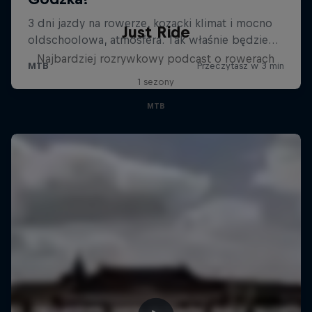
Just Ride
Najbardziej rozrywkowy podcast o rowerach
1 sezony
MTB