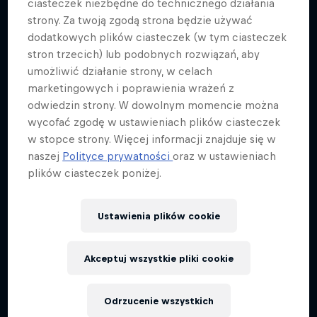
ciasteczek niezbędne do technicznego działania
strony. Za twoją zgodą strona będzie używać
dodatkowych plików ciasteczek (w tym ciasteczek
stron trzecich) lub podobnych rozwiązań, aby
umożliwić działanie strony, w celach
marketingowych i poprawienia wrażeń z
odwiedzin strony. W dowolnym momencie można
wycofać zgodę w ustawieniach plików ciasteczek
w stopce strony. Więcej informacji znajduje się w
naszej
Polityce prywatności
oraz w ustawieniach
Moto 7: The Movie
plików ciasteczek poniżej.
Życie na najwyższych obrotach
Ustawienia plików cookie
MOTOX
Akceptuj wszystkie pliki cookie
Odrzucenie wszystkich