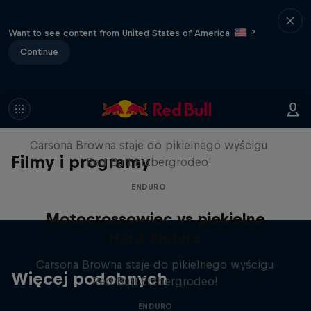
Want to see content from United States of America
?
Continue
Motocrossowiec vs piekielne
Hard Enduro
Carsona Browna staje do pikielnego wyścigu
Filmy i programy
Red Bull Erzbergrodeo!
ENDURO
Motocrossowiec vs piekielne
Hard Enduro
Carsona Browna staje do pikielnego wyścigu
Więcej podobnych
Red Bull Erzbergrodeo!
ENDURO