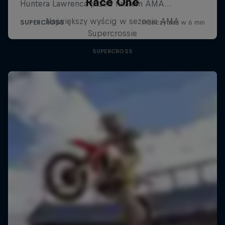
Race One
Największy wyścig w sezonie AMA
Supercrossie
SUPERCROSS