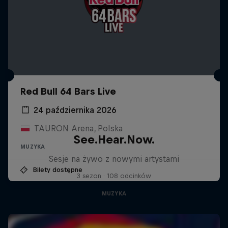
Red Bull 64 Bars Live
24 października 2026
TAURON Arena, Polska
See.Hear.Now.
MUZYKA
Sesje na żywo z nowymi artystami
Bilety dostępne
3 sezon · 108 odcinków
MUZYKA