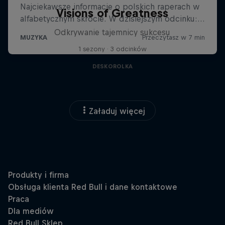
Visions of Greatness
Odkrywanie tajemnicy sukcesu
1 sezony · 3 odcinków
DESKOROLKA
Załaduj więcej