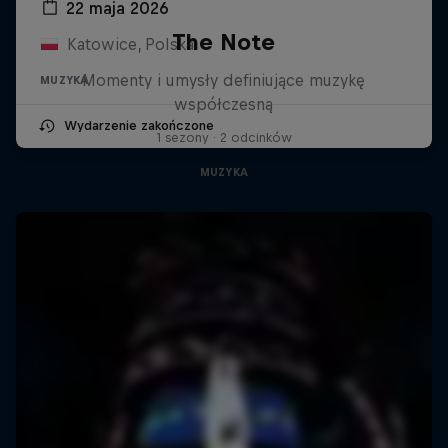
22 maja 2026
The Note
Katowice, Polska
Momenty i umysły definiujące muzykę
MUZYKA
współczesną
Wydarzenie zakończone
1 sezony · 2 odcinków
MUZYKA