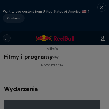
Want to see content from United States of America
?
Continue
The Making of RADBUL
Najlepsza maszyna do driftu „Szalonego”
Mike’a
Filmy i programy
1 sezony
MOTORYZACJA
Wydarzenia