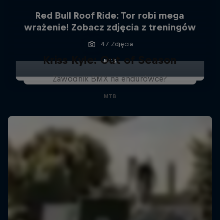
Red Bull Roof Ride: Tor robi mega
wrażenie! Zobacz zdjęcia z treningów
47 Zdjęcia
Kriss Kyle: Out of Season
MTB
Zawodnik BMX na endurówce?
MTB