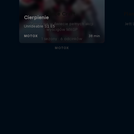
Race Craft
Pla
Zanurz się w świecie pełnych akcji
Jett
wyścigów MXGP
1 sezony · 6 odcinków
MOTOX