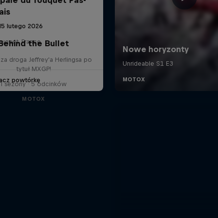
ais
15 lutego 2026
ouquet, France
Behind the Bullet
a droga Jeffrey'a Herlingsa po
tytuł MXGP!
acz powtórkę
1 sezony · 5 odcinków
MOTOX