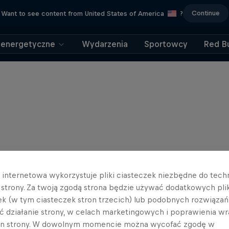
Continue
Want to see content from United States of America
?
 energetyczne
Wydarzenia
Sportowcy
Red Bu
a internetowa wykorzystuje pliki ciasteczek niezbędne do tec
a strony. Za twoją zgodą strona będzie używać dodatkowych pl
ek (w tym ciasteczek stron trzecich) lub podobnych rozwiązań
ć działanie strony, w celach marketingowych i poprawienia wr
in strony. W dowolnym momencie można wycofać zgodę w