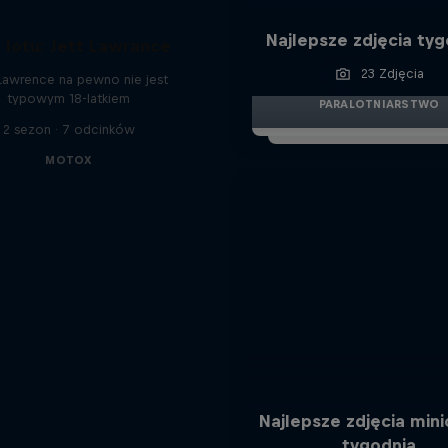
Najlepsze zdjęcia ty
n lotu: Jett Lawrance
23 Zdjęcia
 Lawrence na pewno nie jest
typowym 18-latkiem
PARALOTNIARSTWO
2 sezon · 7 odcinków
MOTOX
Najlepsze zdjęcia min
tygodnia