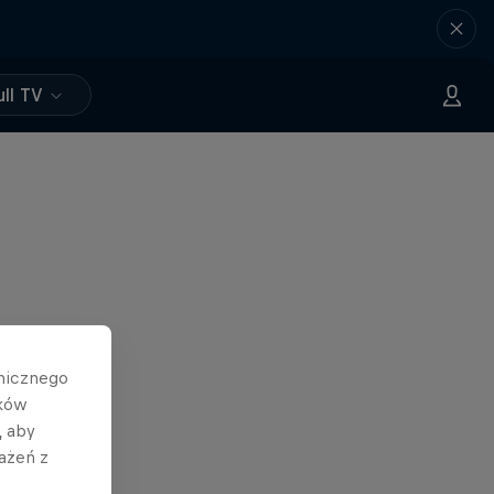
ll TV
hnicznego
ików
, aby
ażeń z