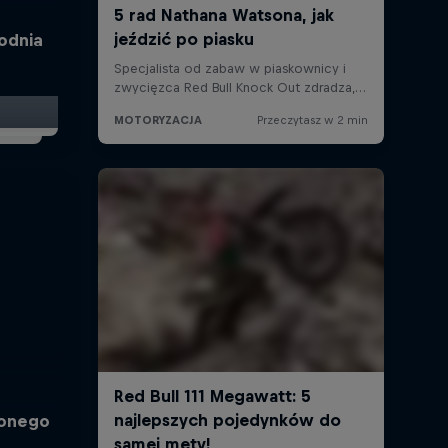
godnia
ionego