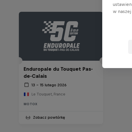
ustawien
w nasze
Enduropale du Touquet Pas-
de-Calais
13 – 15 lutego 2026
Le Touquet, France
MOTOX
Zobacz powtórkę