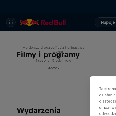
Napoje
Behind the Bullet
Mordercza droga Jeffrey'a Herlingsa po
Filmy i programy
tytuł MXGP!
1 sezony · 5 odcinków
MOTOX
Ta stron
działani
ciastecz
umożliwi
Wydarzenia
odwiedz