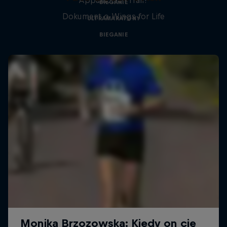
BIEGANIE
Dokument o Wings for Life
ULTRAMARATONY
BIEGANIE