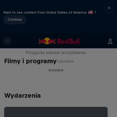
Want to see content from United States of America
?
Continue
Limit/less
Przygoda wbrew wszystkiemu
Filmy i programy
1 sezony · 3 odcinków
BIEGANIE
Wydarzenia