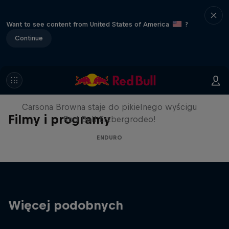
Want to see content from United States of America
?
Continue
Motocrossowiec vs piekielne
Hard Enduro
Carsona Browna staje do pikielnego wyścigu
Filmy i programy
Red Bull Erzbergrodeo!
ENDURO
Więcej podobnych