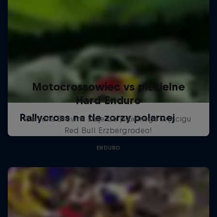
Motocrossowiec vs piekielne
Hard Enduro
Carsona Browna staje do pikielnego wyścigu
Red Bull Erzbergrodeo!
ENDURO