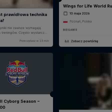
Wings for Life World R
10 maja 2026
Poznań, Polska
BIEGANIE
Zobacz powtórkę
ll Cyborg Season -
600