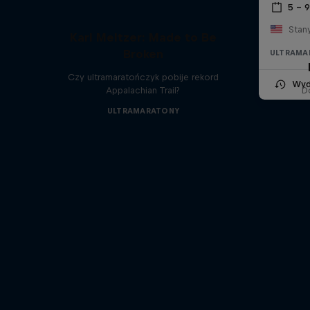
5 – 
Stan
Karl Meltzer: Made to Be
Broken
ULTRAMA
Czy ultramaratończyk pobije rekord
Wyd
Appalachian Trail?
D
ULTRAMARATONY