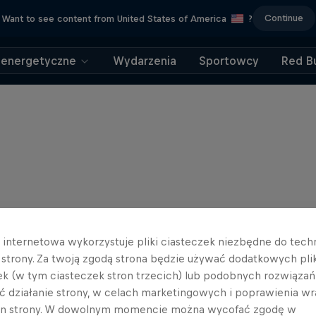
Continue
Want to see content from United States of America
?
 energetyczne
Wydarzenia
Sportowcy
Red Bu
a internetowa wykorzystuje pliki ciasteczek niezbędne do tec
a strony. Za twoją zgodą strona będzie używać dodatkowych pl
ek (w tym ciasteczek stron trzecich) lub podobnych rozwiązań
ć działanie strony, w celach marketingowych i poprawienia wr
in strony. W dowolnym momencie można wycofać zgodę w