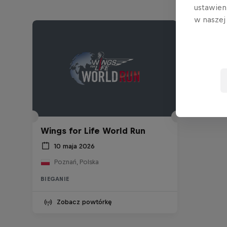
ustawien
w nasze
Wings for Life World Run
10 maja 2026
Poznań, Polska
BIEGANIE
Zobacz powtórkę