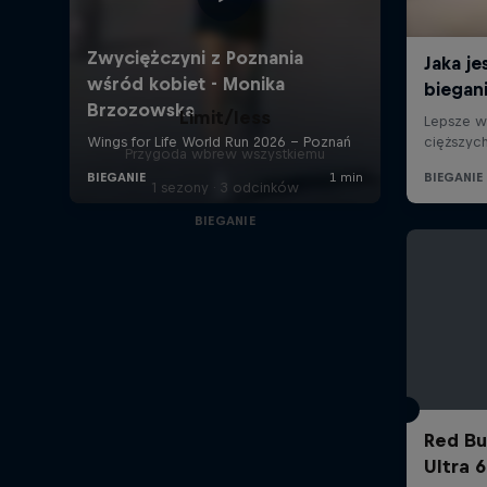
Limit/less
Przygoda wbrew wszystkiemu
1 sezony · 3 odcinków
BIEGANIE
Red Bu
Ultra 