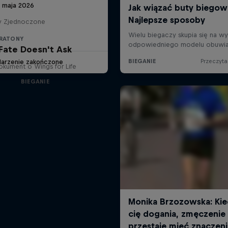
9 maja 2026
y Zjednoczone
RATONY
Fate Doesn't Ask
arzenie zakończone
okument o Wings for Life
BIEGANIE