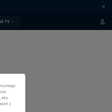
ll TV
hnicznego
ików
, aby
ażeń z