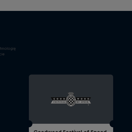
chnologię
cie
Goodwood Festival of Speed