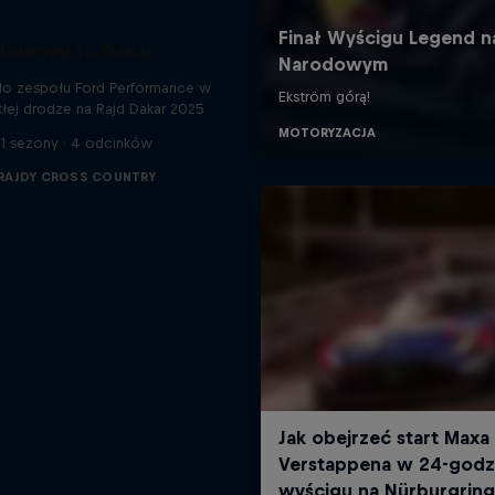
Journey to Dakar
do zespołu Ford Performance w
łej drodze na Rajd Dakar 2025
1 sezony · 4 odcinków
RAJDY CROSS COUNTRY