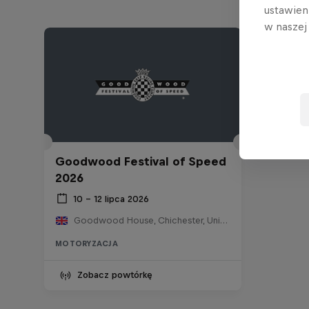
ustawien
w nasze
Goodwood Festival of Speed
2026
10 – 12 lipca 2026
Goodwood House, Chichester, United Kingdom
MOTORYZACJA
Zobacz powtórkę