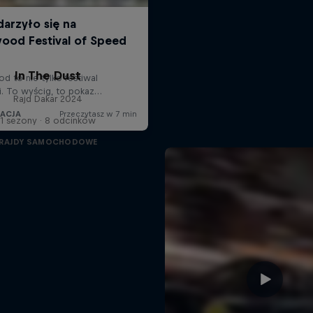
In The Dust
Rajd Dakar 2024
1 sezony · 8 odcinków
RAJDY SAMOCHODOWE