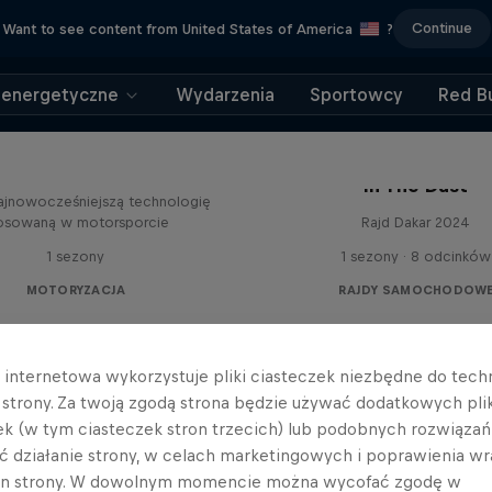
Continue
Want to see content from United States of America
?
 energetyczne
Wydarzenia
Sportowcy
Red Bu
Ahead
In The Dust
ajnowocześniejszą technologię
osowaną w motorsporcie
Rajd Dakar 2024
1 sezony
1 sezony · 8 odcinków
MOTORYZACJA
RAJDY SAMOCHODOW
a internetowa wykorzystuje pliki ciasteczek niezbędne do tec
a strony. Za twoją zgodą strona będzie używać dodatkowych pl
ek (w tym ciasteczek stron trzecich) lub podobnych rozwiązań
ć działanie strony, w celach marketingowych i poprawienia wr
in strony. W dowolnym momencie można wycofać zgodę w