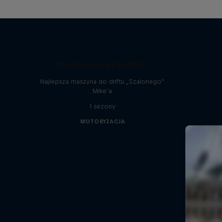
The Making of RADBUL
Najlepsza maszyna do driftu „Szalonego”
Mike’a
1 sezony
MOTORYZACJA