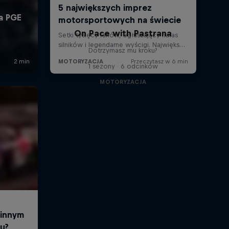
On Pace with Pastrana
Dotrzymasz mu kroku?
1 sezony · 6 odcinków
MOTORYZACJA