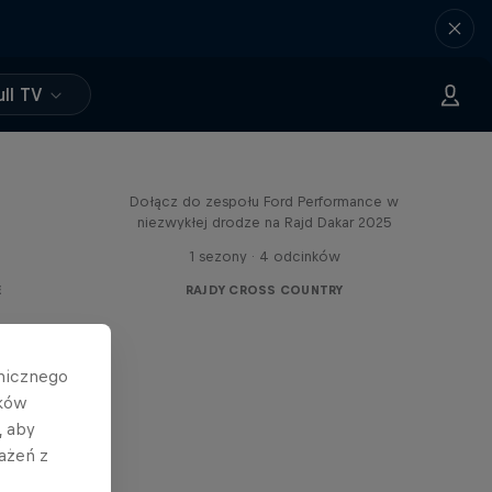
ll TV
Journey to Dakar
Dołącz do zespołu Ford Performance w
niezwykłej drodze na Rajd Dakar 2025
1 sezony · 4 odcinków
E
RAJDY CROSS COUNTRY
hnicznego
ików
, aby
ażeń z