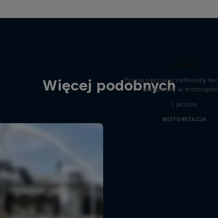
Ahead
Poznaj najnowocześniejszą te
Więcej podobnych
stosowaną w motorspor
1 sezony
MOTORYZACJA