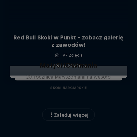
Red Bull Skoki w Punkt - zobacz galerię
z zawodów!
97 Zdjęcia
MałySHOWmania
SKOKI NARCIARSKIE
20. rocznica Małyszomanii na wesoło
SKOKI NARCIARSKIE
Załaduj więcej