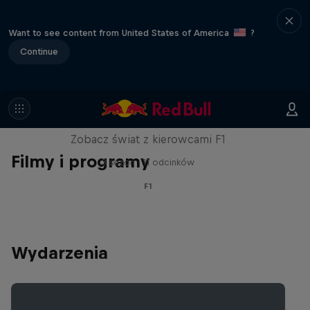
Want to see content from United States of America
?
Continue
Red Bull Racing Road Trips
Zobacz świat z kierowcami F1
Filmy i programy
3 sezon · 11 odcinków
F1
Wydarzenia