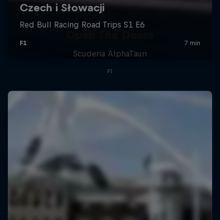
Open The Doors
Scuderia AlphaTauri
F1