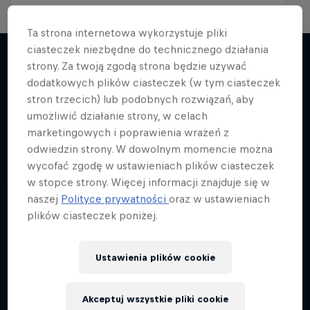
Ta strona internetowa wykorzystuje pliki
Red Bull Racing Road Trips
ciasteczek niezbędne do technicznego działania
ABC...
strony. Za twoją zgodą strona będzie używać
Zobacz świat z kierowcami F1
dodatkowych plików ciasteczek (w tym ciasteczek
Więcej podobnych
Sporty akcji w pigułce
3 sezon · 11 odcinków
stron trzecich) lub podobnych rozwiązań, aby
umożliwić działanie strony, w celach
2 sezon · 12 odcinków
F1
marketingowych i poprawienia wrażeń z
F1
odwiedzin strony. W dowolnym momencie można
wycofać zgodę w ustawieniach plików ciasteczek
w stopce strony. Więcej informacji znajduje się w
naszej
Polityce prywatności
oraz w ustawieniach
plików ciasteczek poniżej.
Ustawienia plików cookie
Akceptuj wszystkie pliki cookie