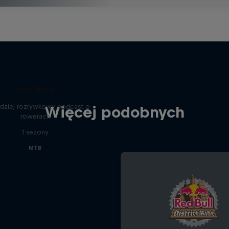
Just Ride
rdziej rozrywkowy podcast o
Więcej podobnych
rowerach
1 sezony
MTB