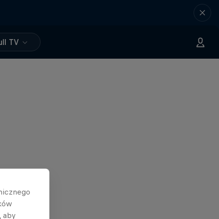
ll TV
hnicznego
ików
, aby