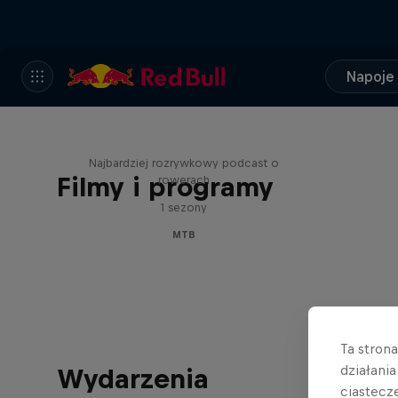
Napoje
Just Ride
Najbardziej rozrywkowy podcast o
Filmy i programy
rowerach
1 sezony
MTB
Ta stron
działani
Wydarzenia
ciastecz