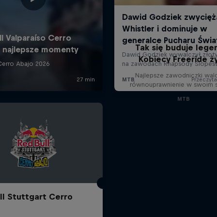
Tak się buduje lege
Kobiecy Freeride ży
Najlepsze zawodniczki wal
równouprawnienie w swoim 
MTB
ll Stuttgart Cerro