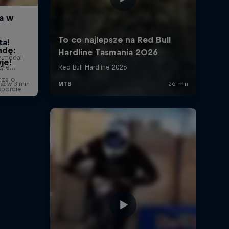
ndę:
je!
czą o
sporcie