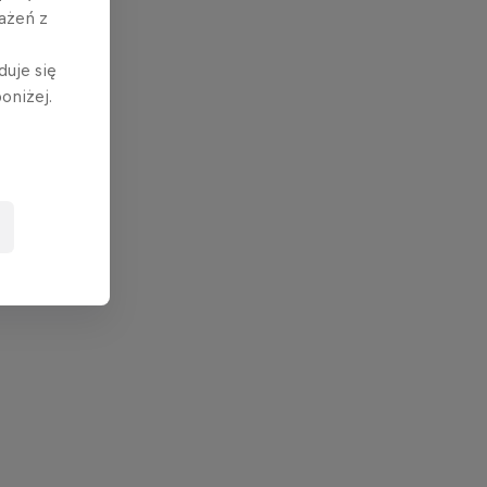
ażeń z
duje się
oniżej.