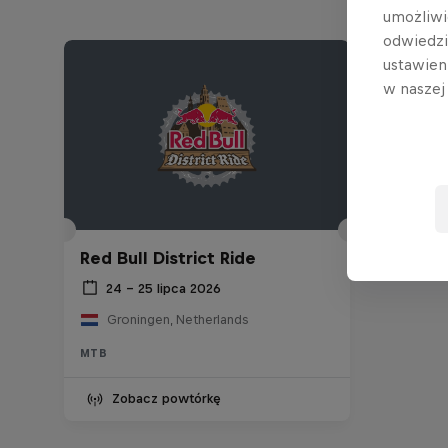
umożliwi
odwiedz
ustawien
w nasze
Red Bull District Ride
24 – 25 lipca 2026
Groningen, Netherlands
MTB
Zobacz powtórkę