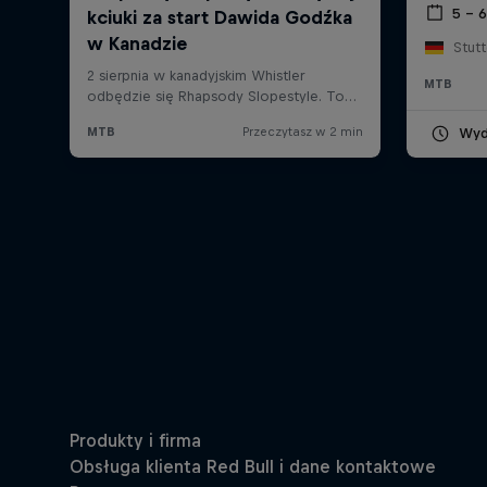
5 – 
Stut
MTB
Wyd