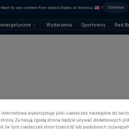
Continue
Want to see content from United States of America
?
 energetyczne
Wydarzenia
Sportowcy
Red Bu
a internetowa wykorzystuje pliki ciasteczek niezbędne do tec
a strony. Za twoją zgodą strona będzie używać dodatkowych pl
ek (w tym ciasteczek stron trzecich) lub podobnych rozwiązań