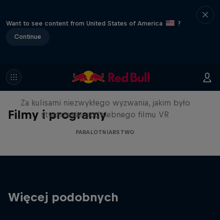
Want to see content from United States of America
?
Continue
Making of: Touching the Sky VR
Za kulisami niezwykłego wyzwania, jakim było
Filmy i programy
stworzenie podniebnego filmu VR
PARALOTNIARSTWO
Więcej podobnych