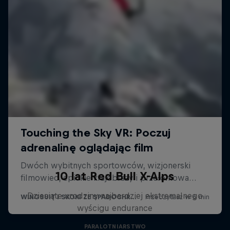
10 lat Red Bull X-Alps
Dziesiąte urodziny najbardziej ekstremalnego
wyścigu endurance
PARALOTNIARSTWO