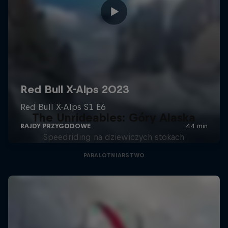
The Unrideables: Góry Alaska
Speedriding na dziewiczych stokach
PARALOTNIARSTWO