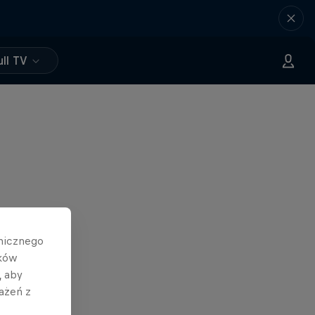
ll TV
hnicznego
ików
, aby
ażeń z