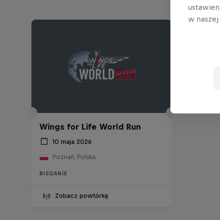
ustawien
w nasze
Wings for Life World Run
10 maja 2026
Poznań, Polska
BIEGANIE
Zobacz powtórkę