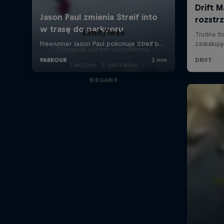
Limit/less
Przygoda wbrew wszystkiemu
1 sezony · 3 odcinków
BIEGANIE