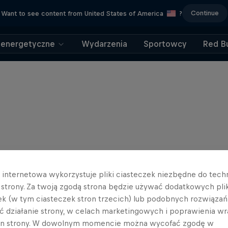
Continue
Want to see content from United States of America
?
 energetyczne
Wydarzenia
Sportowcy
Red Bu
a internetowa wykorzystuje pliki ciasteczek niezbędne do tec
a strony. Za twoją zgodą strona będzie używać dodatkowych pl
ek (w tym ciasteczek stron trzecich) lub podobnych rozwiązań
ć działanie strony, w celach marketingowych i poprawienia wr
in strony. W dowolnym momencie można wycofać zgodę w