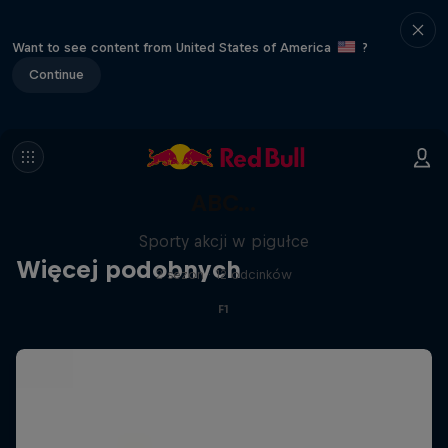
Want to see content from United States of America
?
Continue
ABC...
Sporty akcji w pigułce
Więcej podobnych
2 sezon · 12 odcinków
F1