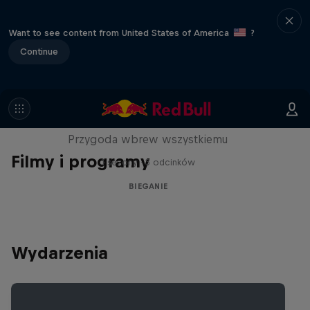
Want to see content from United States of America
?
Continue
Limit/less
Przygoda wbrew wszystkiemu
Filmy i programy
1 sezony · 3 odcinków
BIEGANIE
Wydarzenia