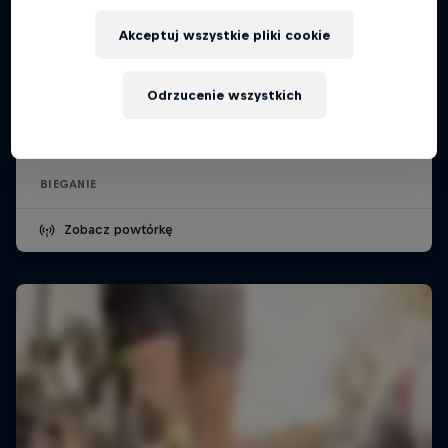
Akceptuj wszystkie pliki cookie
Wings for Life World Run
Odrzucenie wszystkich
10 maja 2026
Poznań, Polska
BIEGANIE
Zobacz powtórkę