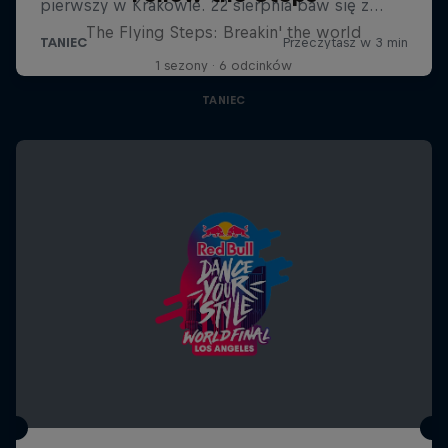
The Flying Steps: Breakin' the world
1 sezony · 6 odcinków
TANIEC