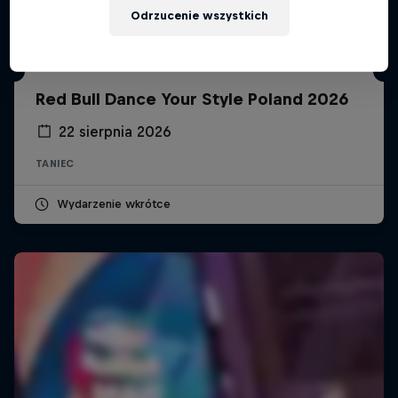
Odrzucenie wszystkich
Red Bull Dance Your Style Poland 2026
22 sierpnia 2026
TANIEC
Wydarzenie wkrótce