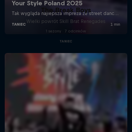
The Break Boys
Wielki powrót Skill Brat Renegades
1 sezony · 7 odcinków
TANIEC