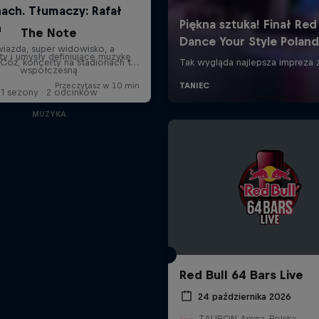
The Note
 i umysły definiujące muzykę
współczesną
1 sezony · 2 odcinków
MUZYKA
Red Bull 64 Bars Live
24 października 2026
TAURON Arena, Polska