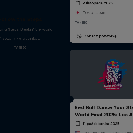
9 listopada 2025
Tokio, Japan
Follow the Steps
TANIEC
ying Steps: Breakin' the world
Zobacz powtórkę
1 sezony · 6 odcinków
TANIEC
Red Bull Dance Your St
World Final 2025: Los 
11 października 2025
Los Angeles, California, Uni