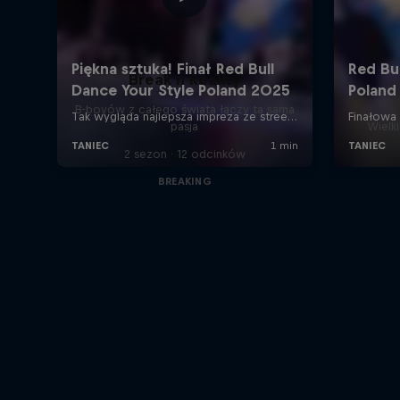
Break'n Reality
B-boyów z całego świata łączy ta sama
pasja
Wielk
2 sezon · 12 odcinków
BREAKING