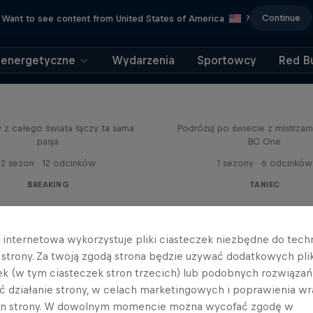
Continue
Want to see content from United States of America
?
 energetyczne
Wydarzenia
Sportowcy
Red Bu
Break'n Reality
Spotkanie RoxRite’a i L
z całego świata łączy ta sama
Podróżuj po świecie z mistrzami
pasja
BC One
2 sezon · 12 odcinków
1 sezony · 6 odcinków
BREAKING
TANIEC
a internetowa wykorzystuje pliki ciasteczek niezbędne do tec
a strony. Za twoją zgodą strona będzie używać dodatkowych pl
ek (w tym ciasteczek stron trzecich) lub podobnych rozwiązań
ć działanie strony, w celach marketingowych i poprawienia wr
in strony. W dowolnym momencie można wycofać zgodę w