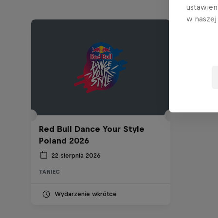
ustawien
w nasze
Red Bull Dance Your Style
Poland 2026
22 sierpnia 2026
TANIEC
Wydarzenie wkrótce