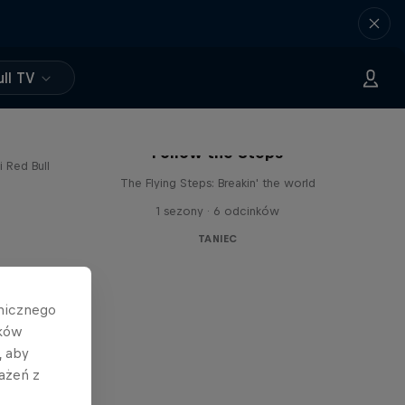
ll TV
ilou...
Follow the Steps
 Red Bull
The Flying Steps: Breakin' the world
1 sezony · 6 odcinków
TANIEC
hnicznego
ików
, aby
ażeń z