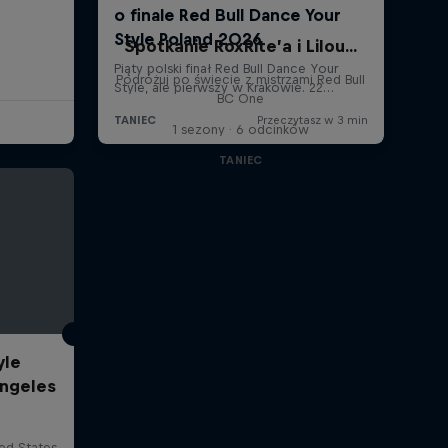
Spotkanie RoxRite’a i Lilou...
Podróżuj po świecie z mistrzami Red Bull
BC One
1 sezony · 6 odcinków
TANIEC
yle
Angeles
ted States