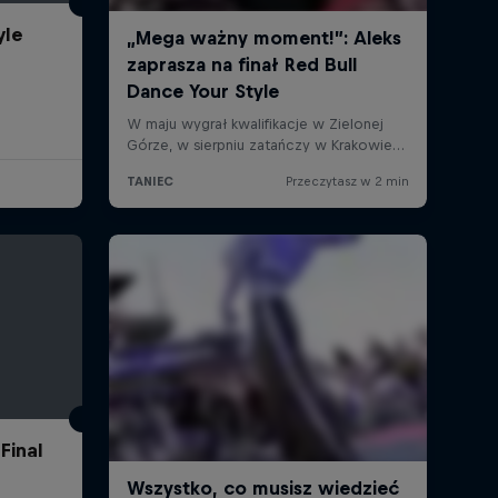
yle
Final