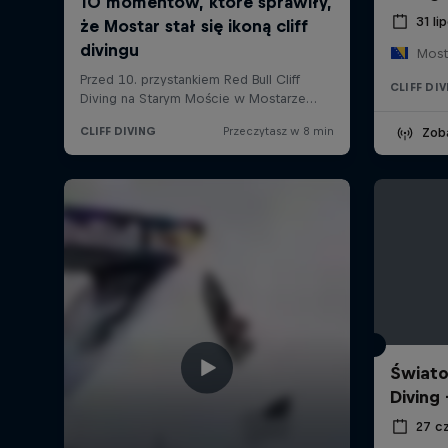
31 li
Most
CLIFF DI
Zob
Świato
Diving
27 c