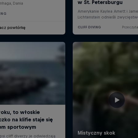
nhaga, Dania
VING
acz powtórkę