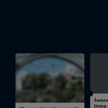
Świato
Diving