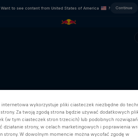
Continue
Want to see content from United States of America
?
a internetowa wykorzystuje pliki ciasteczek niezbędne do tec
a strony. Za twoją zgodą strona będzie używać dodatkowych pl
ek (w tym ciasteczek stron trzecich) lub podobnych rozwiązań
ć działanie strony, w celach marketingowych i poprawienia wr
in strony. W dowolnym momencie można wycofać zgodę w