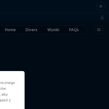
Home
Divers
Wyniki
FAQs
hnicznego
ików
, aby
ażeń z