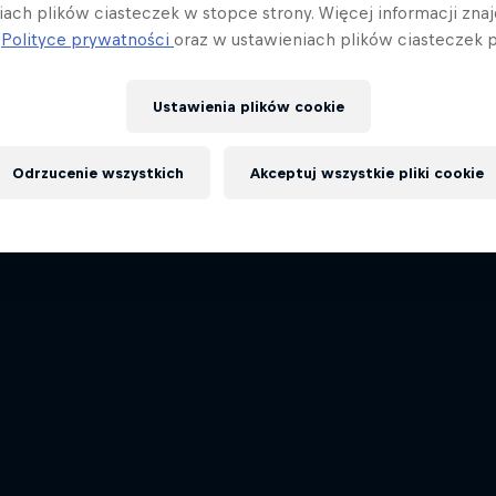
iach plików ciasteczek w stopce strony. Więcej informacji znaj
j
Polityce prywatności
oraz w ustawieniach plików ciasteczek p
Ustawienia plików cookie
Odrzucenie wszystkich
Akceptuj wszystkie pliki cookie