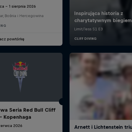
pca – 1 sierpnia 2026
ar, Bośnia i Hercegowina
VING
acz powtórkę
wa Seria Red Bull Cliff
 - Kopenhaga
zerwca 2026