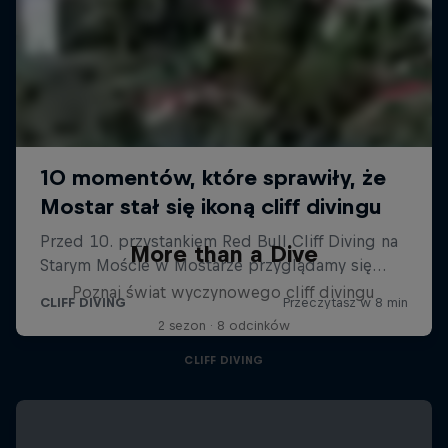
More than a Dive
Poznaj świat wyczynowego cliff divingu
2 sezon · 8 odcinków
CLIFF DIVING