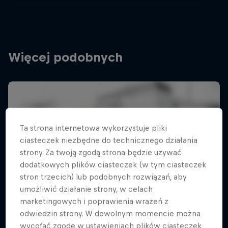
Więcej podobnych
Ta strona internetowa wykorzystuje pliki
ciasteczek niezbędne do technicznego działania
strony. Za twoją zgodą strona będzie używać
dodatkowych plików ciasteczek (w tym ciasteczek
stron trzecich) lub podobnych rozwiązań, aby
umożliwić działanie strony, w celach
marketingowych i poprawienia wrażeń z
odwiedzin strony. W dowolnym momencie można
wycofać zgodę w ustawieniach plików ciasteczek