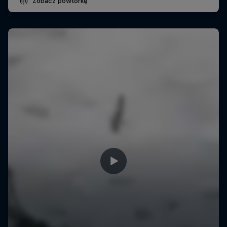
Zobacz powtórkę