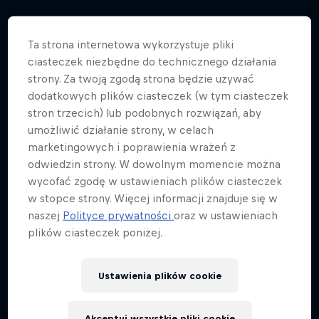
Ta strona internetowa wykorzystuje pliki
ciasteczek niezbędne do technicznego działania
strony. Za twoją zgodą strona będzie używać
dodatkowych plików ciasteczek (w tym ciasteczek
stron trzecich) lub podobnych rozwiązań, aby
umożliwić działanie strony, w celach
marketingowych i poprawienia wrażeń z
odwiedzin strony. W dowolnym momencie można
wycofać zgodę w ustawieniach plików ciasteczek
w stopce strony. Więcej informacji znajduje się w
naszej
Polityce prywatności
oraz w ustawieniach
plików ciasteczek poniżej.
Red Bull Illume Image Quest 2021:
prace zwycięzców poszczególnych
Ustawienia plików cookie
kategorii
10 Zdjęcia
Akceptuj wszystkie pliki cookie