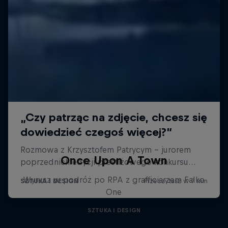
Once Upon A Town
Wyrusz w podróż po RPA z grafficiarzem Falko
One
SZTUKA I DESIGN