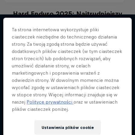
Hard Enduro 2025: Najtrudniejszy
sezon w historii?
Ta strona internetowa wykorzystuje pliki
Najtrudniejszy sport motorowy na Ziemi? Oto
ciasteczek niezbędne do technicznego działania
Więcej podobnych
Hard Enduro!
strony. Za twoją zgodą strona będzie używać
dodatkowych plików ciasteczek (w tym ciasteczek
MTB
stron trzecich) lub podobnych rozwiązań, aby
umożliwić działanie strony, w celach
marketingowych i poprawienia wrażeń z
odwiedzin strony. W dowolnym momencie można
wycofać zgodę w ustawieniach plików ciasteczek
w stopce strony. Więcej informacji znajduje się w
naszej
Polityce prywatności
oraz w ustawieniach
plików ciasteczek poniżej.
Ustawienia plików cookie