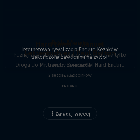
Rob Meets
Hard Lines – Manuel
Internetowa rywalizacja Enduro Kozaków
Lettenbichler i Paul Bolton
Poznaj zawodowych kolarzy górskich i nie tylko
zakończona zawodami na żywo!
Droga do Mistrzostw Świata FIM Hard Enduro
3 sezon · 21 odcinków
2 sezon · 10 odcinków
ENDURO
ENDURO
Załaduj więcej